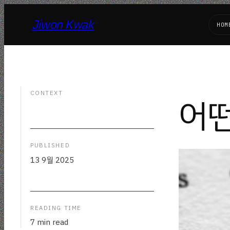
Jiwon Kwak
HOM
CONTEXT
어떤
PUBLISHED
13 9월 2025
READING TIME
7 min read