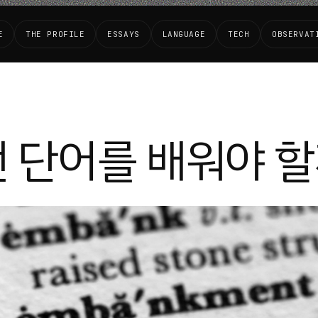
E
THE PROFILE
ESSAYS
LANGUAGE
TECH
OBSERVAT
 단어를 배워야 할