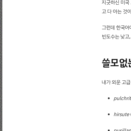
지긋하신 미국 
고 다 아는 것
그런데 한국어에
빈도수는 낮고,
쓸모없는
내가 외운 고급
pulchri
hirsute
pusilla