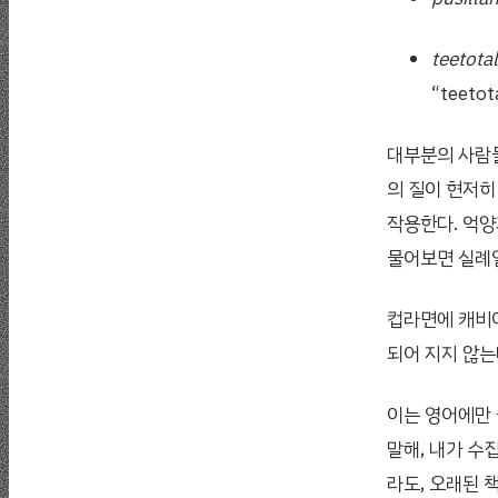
teetota
“teet
대부분의 사람들
의 질이 현저히
작용한다. 억양
물어보면 실례일
컵라면에 캐비어
되어 지지 않는
이는 영어에만
말해, 내가 수
라도, 오래된 