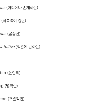
ous
(어디에나 존재하는)
t
(회복력이 강한)
lous
(꼼꼼한)
intuitive
(직관에 반하는)
tten (논란의)
tig (명확한)
send (포괄적인)