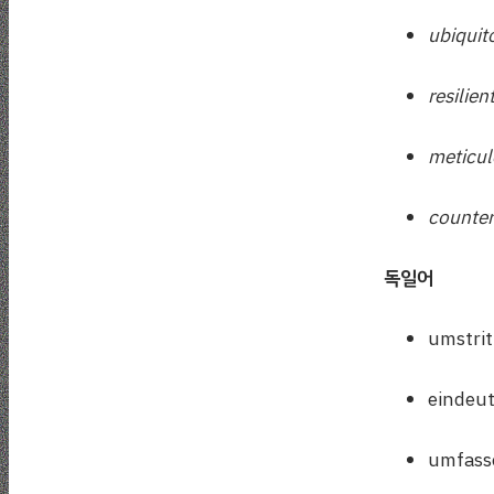
ubiquit
resilien
meticu
counter
독일어
umstri
eindeu
umfas