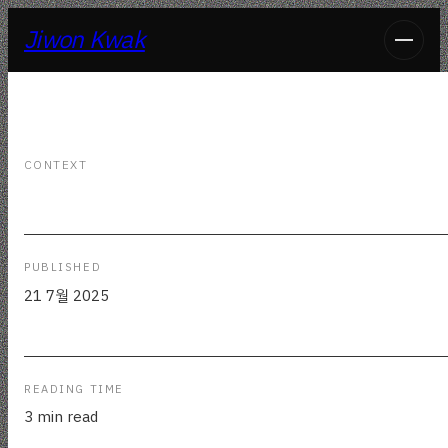
Jiwon Kwak
CONTEXT
PUBLISHED
21 7월 2025
READING TIME
3 min read